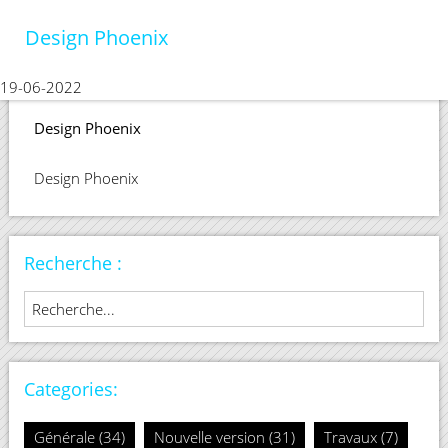
Design Phoenix
Ping Designs
19-06-2022
Design Phoenix
Design Phoenix
Recherche :
Categories:
Générale (34)
Nouvelle version (31)
Travaux (7)