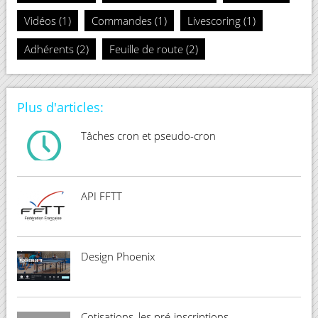
Vidéos (1)
Commandes (1)
Livescoring (1)
Adhérents (2)
Feuille de route (2)
Plus d'articles:
Tâches cron et pseudo-cron
API FFTT
Design Phoenix
Cotisations, les pré-inscriptions